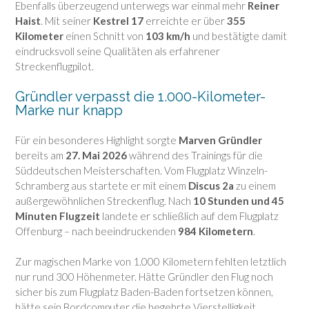
Ebenfalls überzeugend unterwegs war einmal mehr
Reiner
Haist
. Mit seiner
Kestrel 17
erreichte er über
355
Kilometer
einen Schnitt von
103 km/h
und bestätigte damit
eindrucksvoll seine Qualitäten als erfahrener
Streckenflugpilot.
Gründler verpasst die 1.000-Kilometer-
Marke nur knapp
Für ein besonderes Highlight sorgte
Marven Gründler
bereits am
27. Mai 2026
während des Trainings für die
Süddeutschen Meisterschaften. Vom Flugplatz Winzeln-
Schramberg aus startete er mit einem
Discus 2a
zu einem
außergewöhnlichen Streckenflug. Nach
10 Stunden und 45
Minuten Flugzeit
landete er schließlich auf dem Flugplatz
Offenburg – nach beeindruckenden
984 Kilometern
.
Zur magischen Marke von 1.000 Kilometern fehlten letztlich
nur rund 300 Höhenmeter. Hätte Gründler den Flug noch
sicher bis zum Flugplatz Baden-Baden fortsetzen können,
hätte sein Bordcomputer die begehrte Vierstelligkeit