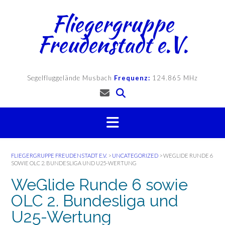
Skip
Fliegergruppe
to
content
Freudenstadt e.V.
Segelfluggelände Musbach
Frequenz:
124.865 MHz
FLIEGERGRUPPE FREUDENSTADT E.V.
>
UNCATEGORIZED
>
WEGLIDE RUNDE 6
SOWIE OLC 2. BUNDESLIGA UND U25-WERTUNG
WeGlide Runde 6 sowie
OLC 2. Bundesliga und
U25-Wertung