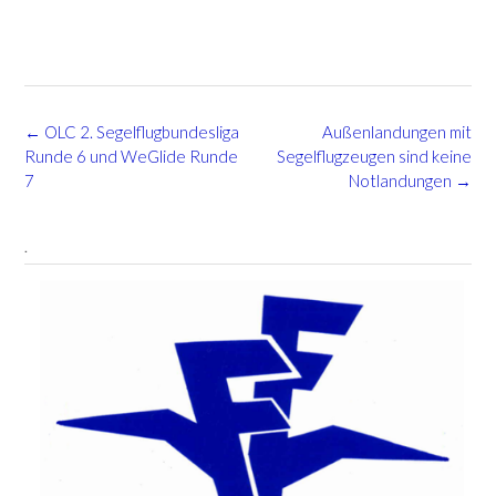
Post
←
OLC 2. Segelflugbundesliga
Außenlandungen mit
navigation
Runde 6 und WeGlide Runde
Segelflugzeugen sind keine
7
Notlandungen
→
.