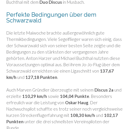
Buchthal mit dem
Duo Discus
in Musbach.
Perfekte Bedingungen über dem
Schwarzwald
Die letzte Maiwoche brachte außergewöhnlich gute
Thermikbedingungen. Viele Segelflieger waren sich einig, dass
der Schwarzwald sich von seiner besten Seite zeigte und die
Bedingungen zu den stärksten der vergangenen Jahre
gehörten. Anton Harzer und Michael Buchthal nutzten diese
Voraussetzungen optimal aus. Bei ihrem Jo-Jo-Flug über dem
Schwarzwald erreichten sie einen Ligaschnitt von
137,67
km/h
und
127,18 Punkten
.
Auch Marven Gründler überzeugte mit seinem
Discus 2a
und
erzielte
110,29 km/h
sowie
104,04 Punkte
. Besonders
erfreulich war die Leistung von
Oskar Haug
. Der
Nachwuchspilot schaffte es trotz seiner noch vergleichsweise
kurzen Streckenflugerfahrung mit
108,30 km/h
und
102,17
Punkten
unter die drei schnellsten Vereinspiloten der
Runde.