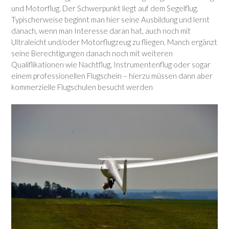
und Motorflug. Der Schwerpunkt liegt auf dem Segelflug.
Typischerweise beginnt man hier seine Ausbildung und lernt
danach, wenn man Interesse daran hat, auch noch mit
Ultraleicht und/oder Motorflugzeug zu fliegen. Manch ergänzt
seine Berechtigungen danach noch mit weiteren
Qualiflikationen wie Nachtflug, Instrumentenflug oder sogar
einem professionellen Flugschein – hierzu müssen dann aber
kommerzielle Flugschulen besucht werden