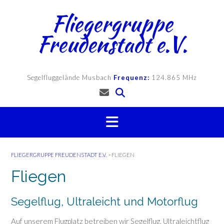
Skip
Fliegergruppe
to
content
Freudenstadt e.V.
Segelfluggelände Musbach
Frequenz:
124.865 MHz
FLIEGERGRUPPE FREUDENSTADT E.V.
>
FLIEGEN
Fliegen
Segelflug, Ultraleicht und Motorflug
Auf unserem Flugplatz betreiben wir Segelflug, Ultraleichtflug