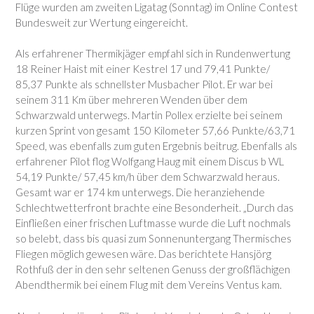
Flüge wurden am zweiten Ligatag (Sonntag) im Online Contest
Bundesweit zur Wertung eingereicht.
Als erfahrener Thermikjäger empfahl sich in Rundenwertung
18 Reiner Haist mit einer Kestrel 17 und 79,41 Punkte/
85,37 Punkte als schnellster Musbacher Pilot. Er war bei
seinem 311 Km über mehreren Wenden über dem
Schwarzwald unterwegs. Martin Pollex erzielte bei seinem
kurzen Sprint von gesamt 150 Kilometer 57,66 Punkte/63,71
Speed, was ebenfalls zum guten Ergebnis beitrug. Ebenfalls als
erfahrener Pilot flog Wolfgang Haug mit einem Discus b WL
54,19 Punkte/ 57,45 km/h über dem Schwarzwald heraus.
Gesamt war er 174 km unterwegs. Die heranziehende
Schlechtwetterfront brachte eine Besonderheit. „Durch das
Einfließen einer frischen Luftmasse wurde die Luft nochmals
so belebt, dass bis quasi zum Sonnenuntergang Thermisches
Fliegen möglich gewesen wäre. Das berichtete Hansjörg
Rothfuß der in den sehr seltenen Genuss der großflächigen
Abendthermik bei einem Flug mit dem Vereins Ventus kam.