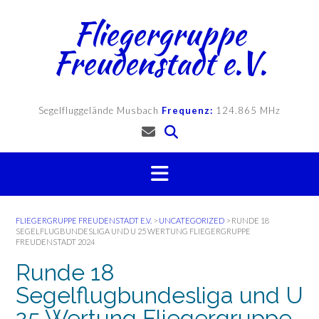
Skip
Fliegergruppe
to
content
Freudenstadt e.V.
Segelfluggelände Musbach
Frequenz:
124.865 MHz
FLIEGERGRUPPE FREUDENSTADT E.V.
>
UNCATEGORIZED
>
RUNDE 18
SEGELFLUGBUNDESLIGA UND U 25 WERTUNG FLIEGERGRUPPE
FREUDENSTADT 2024
Runde 18
Segelflugbundesliga und U
25 Wertung Fliegergruppe