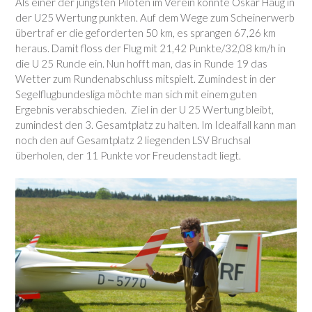
Als einer der jüngsten Piloten im Verein konnte Oskar Haug in
der U25 Wertung punkten. Auf dem Wege zum Scheinerwerb
übertraf er die geforderten 50 km, es sprangen 67,26 km
heraus. Damit floss der Flug mit 21,42 Punkte/32,08 km/h in
die U 25 Runde ein. Nun hofft man, das in Runde 19 das
Wetter zum Rundenabschluss mitspielt. Zumindest in der
Segelflugbundesliga möchte man sich mit einem guten
Ergebnis verabschieden. Ziel in der U 25 Wertung bleibt,
zumindest den 3. Gesamtplatz zu halten. Im Idealfall kann man
noch den auf Gesamtplatz 2 liegenden LSV Bruchsal
überholen, der 11 Punkte vor Freudenstadt liegt.