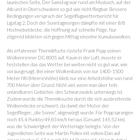
launischen Seite. Der Samstag war rund um Musbach, auf der
Alb und in Oberschwaben so gut wie nicht fliegbar. Bessere
Bedingungen versprach der Segelflugwetterbericht für
Ligatag 2. Doch der Sonntagmorgen dämpfte mit einer 8/8
Hochnebeldecke, die Hoffnung auf schnelle Flüge. Nur
zögernd bildeten sich gegen Mittag einzelne Kumuluswolken.
Als erfahrener Thermikfuchs rüstete Frank Popp seinen
Wolkenrenner DG 800S auf. Kaum in der Luft, musste er
feststellen das das Wetter bei weiten nicht so gut war, wie
vorausgesagt. Bei einer Wolkenbasis von nur 1400-1500
Meter NN (Meereshöhe) blieb nur eine Arbeitshöhe von rund
700 Meter über Grund. Nicht viel, wenn man über teils
unlandbaren Gebieten des Schwarzwalds unterwegs ist.
Zudem wurde die Thermiksuche durch die sich ausbreitende
Wolkendecke erschwert, da damit der Motor der
Segelflieger, „die Sonne“, abgewürgt wurde. Für Popp sprangen
noch 45,4 Punkte/49,83 km/h heraus (Gesamt 145,52 km),
was die Schwierigkeit der Wetterlage belegte. Von der
Jugendlichen Seite war Martin Pollex mit vollem Elan auf
einem Ventus C 17,6 m mit 59,44 Punkte/65,68 km/h dabei