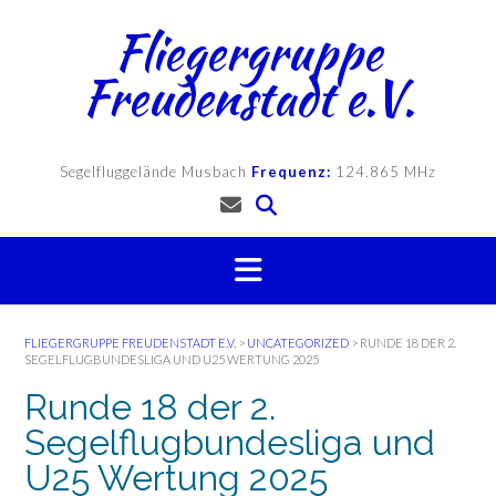
Skip
Fliegergruppe
to
content
Freudenstadt e.V.
Segelfluggelände Musbach
Frequenz:
124.865 MHz
FLIEGERGRUPPE FREUDENSTADT E.V.
>
UNCATEGORIZED
>
RUNDE 18 DER 2.
SEGELFLUGBUNDESLIGA UND U25 WERTUNG 2025
Runde 18 der 2.
Segelflugbundesliga und
U25 Wertung 2025