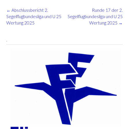
Post
←
Abschlussbericht 2.
Runde 17 der 2.
navigation
Segelflugbundesliga und U 25
Segelflugbundesliga und U 25
Wertung 2025
Wertung 2025
→
.