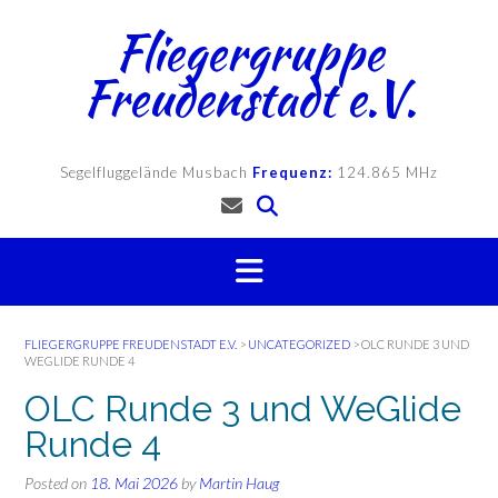
Skip
Fliegergruppe
to
content
Freudenstadt e.V.
Segelfluggelände Musbach
Frequenz:
124.865 MHz
FLIEGERGRUPPE FREUDENSTADT E.V.
>
UNCATEGORIZED
>
OLC RUNDE 3 UND
WEGLIDE RUNDE 4
OLC Runde 3 und WeGlide
Runde 4
Posted on
18. Mai 2026
by
Martin Haug