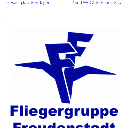
navigation
Gesamtplatz 8 erflogen
2 und WeGlide Runde 3
→
.