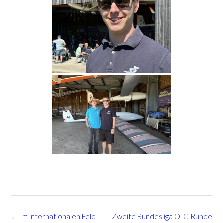
Post
←
Im internationalen Feld
Zweite Bundesliga OLC Runde