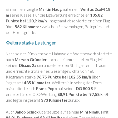
Einmal mehr zeigte
Martin Haug
auf einem
Ventus 2cxM 18
m
seine Klasse. Für die Ligawertung erreichte er
105,82
Punkte bei 120,9 km/h
. Insgesamt absolvierte er einen Flug
über
562 Kilometer
zwischen Schwenningen, Beilngries und
der Hornisgrinde.
Weitere starke Leistungen
Nach seiner Rückkehr vom Hahnweide-Wettbewerb startete
auch
Marven Gründler
noch zu einem schnellen Flug. Mit
seinem
Discus 2a
umrundete er den Stuttgarter Luftraum
und erreichte trotz eines Gesamtgewichts von 480
Kilogramm starke
96,75 Punkte bei 102,55 km/h
über
insgesamt
485 Kilometer
. Weiterhin in sehr guter Form
präsentierte sich
Frank Popp
auf seiner
DG 800 S
. Er
erzielte für die OLC-Wertung
88,91 Punkte bei 97,58 km/h
und legte insgesamt
373 Kilometer
zurück.
Auch
Jakob Schick
überzeugte auf seinem
Mini Nimbus
mit
84,01 Punkten bei 88,42 km/h
und einer Gesamtstrecke