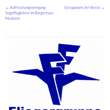
Post
←
Auffrischungslehrgang
Europaweit der Beste
→
navigation
Segelfluglehrer im Bürgerhaus
Musbach
.