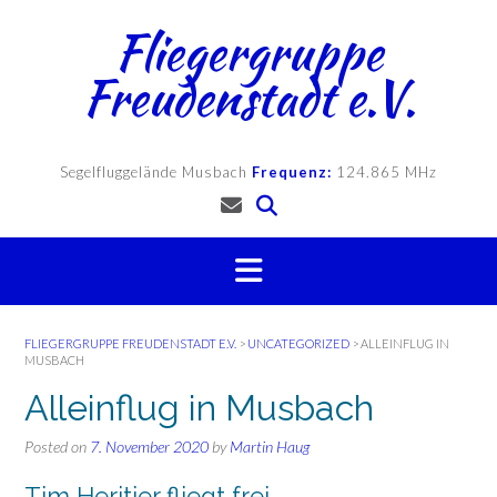
Skip
Fliegergruppe
to
content
Freudenstadt e.V.
Segelfluggelände Musbach
Frequenz:
124.865 MHz
FLIEGERGRUPPE FREUDENSTADT E.V.
>
UNCATEGORIZED
>
ALLEINFLUG IN
MUSBACH
Alleinflug in Musbach
Posted on
7. November 2020
by
Martin Haug
Tim Heritier fliegt frei