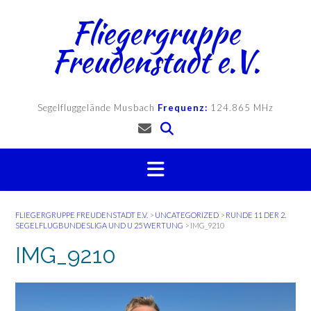
Skip
Fliegergruppe
to
content
Freudenstadt e.V.
Segelfluggelände Musbach
Frequenz:
124.865 MHz
FLIEGERGRUPPE FREUDENSTADT E.V.
>
UNCATEGORIZED
>
RUNDE 11 DER 2.
SEGELFLUGBUNDESLIGA UND U 25 WERTUNG
>
IMG_9210
IMG_9210