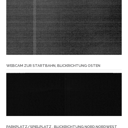
WEBCAM ZUR STARTBAHN, BLICKRICHTUNG OSTEN
PARKPLATZ/SPIELPLATZ , BLICKRICHTUNG NORD,NORDWEST