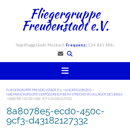
Skip
Fliegergruppe
to
content
Freudenstadt e.V.
Segelfluggelände Musbach
Frequenz:
124.865 MHz
FLIEGERGRUPPE FREUDENSTADT E.V.
>
UNCATEGORIZED
>
NACHWUCHSPILOTEN ERFOLGREICH BEIM STRECKENFLUGLAGER DES BWLV
>
8A8078E5-ECD0-450C-9CF3-D43182127332
8a8078e5-ecd0-450c-
9cf3-d43182127332