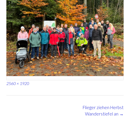
Full
2560 × 1920
size
Post
Flieger ziehen Herbst
navigation
Wanderstiefel an
→