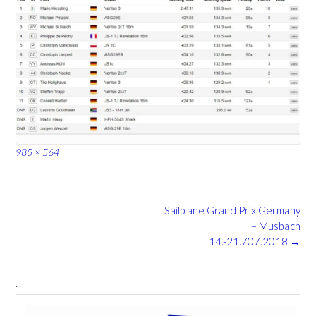
Full
985 × 564
size
Post
Sailplane Grand Prix Germany
navigation
– Musbach
14.-21.707.2018
→
.