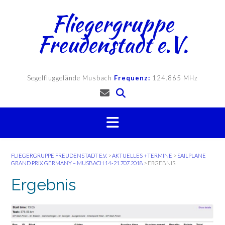
Skip
Fliegergruppe
to
content
Freudenstadt e.V.
Segelfluggelände Musbach
Frequenz:
124.865 MHz
FLIEGERGRUPPE FREUDENSTADT E.V.
>
AKTUELLES +TERMINE
>
SAILPLANE
GRAND PRIX GERMANY – MUSBACH 14.-21.707.2018
>
ERGEBNIS
Ergebnis