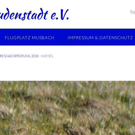
denstadt e.V.
Se
FLUGPLATZ MUSBACH
IMPRESSUM & DATENSCHUTZ
RESNACHPRÜFUNG 2018
>
WIESEL